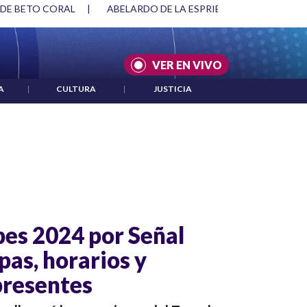
 DE BETO CORAL
|
ABELARDO DE LA ESPRIELLA Y DMG
|
VER EN VIVO
A
|
CULTURA
|
JUSTICIA
pes 2024 por Señal
pas, horarios y
presentes