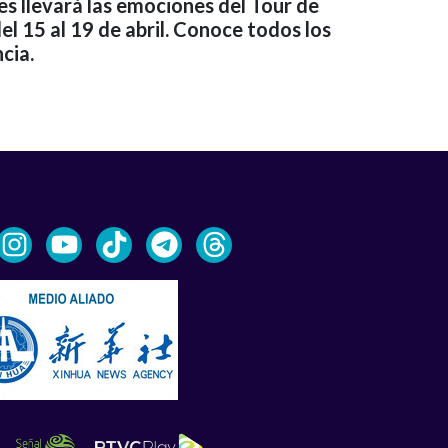
s llevará las emociones del Tour de
el 15 al 19 de abril. Conoce todos los
cia.