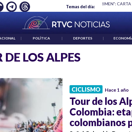
Ó EMPLEO: JP MORGAN
|
"HABLAR NO ES UN CRIMEN": CARTA
Temas del día:
ACIONAL
|
POLÍTICA
|
DEPORTES
|
ECONOMÍ
 DE LOS ALPES
CICLISMO
Hace 1 año
Tour de los Al
Colombia: eta
colombianos 