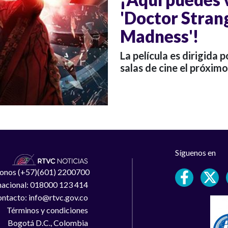
'Doctor Strang
Madness'!
La película es dirigida 
salas de cine el próxim
Síguenos en
léfonos (+57)(601) 2200700
 nacional: 018000 123 414
ntacto: info@rtvc.gov.co
Términos y condiciones
Bogotá D.C., Colombia