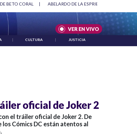
 DE BETO CORAL
|
ABELARDO DE LA ESPRIELLA Y DMG
|
VER EN VIVO
A
|
CULTURA
|
JUSTICIA
áiler oficial de Joker 2
on el tráiler oficial de Joker 2. De
e los Cómics DC están atentos al
.