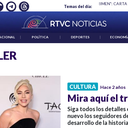
Ó EMPLEO: JP MORGAN
|
"HABLAR NO ES UN CRIMEN": CARTA
Temas del día:
ACIONAL
|
POLÍTICA
|
DEPORTES
|
ECONOMÍ
LER
CULTURA
Hace 2 años
Mira aquí el tr
Siga todos los detalles c
nuevo los seguidores d
desarrollo de la historia