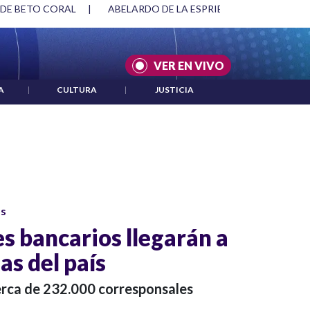
 DE BETO CORAL
|
ABELARDO DE LA ESPRIELLA Y DMG
|
VER EN VIVO
A
|
CULTURA
|
JUSTICIA
os
s bancarios llegarán a
as del país
rca de 232.000 corresponsales