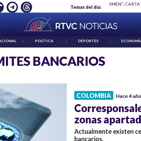
Ó EMPLEO: JP MORGAN
|
"HABLAR NO ES UN CRIMEN": CARTA
Temas del día:
ACIONAL
|
POLÍTICA
|
DEPORTES
|
ECONOMÍ
ITES BANCARIOS
COLOMBIA
Hace 4 añ
Corresponsale
zonas apartad
Actualmente existen ce
bancarios.