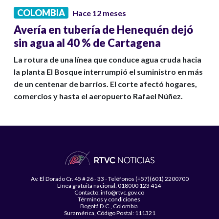
COLOMBIA
Hace 12 meses
Avería en tubería de Henequén dejó
sin agua al 40 % de Cartagena
La rotura de una línea que conduce agua cruda hacia
la planta El Bosque interrumpió el suministro en más
de un centenar de barrios. El corte afectó hogares,
comercios y hasta el aeropuerto Rafael Núñez.
Av. El Dorado Cr. 45 # 26 - 33 - Teléfonos (+57)(601) 2200700
Línea gratuita nacional: 018000 123 414
Contacto: info@rtvc.gov.co
Términos y condiciones
Bogotá D.C., Colombia
Suramérica, Código Postal: 111321