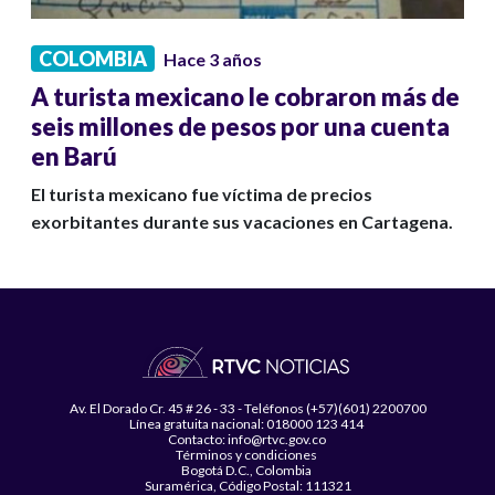
COLOMBIA
Hace 3 años
A turista mexicano le cobraron más de
seis millones de pesos por una cuenta
en Barú
El turista mexicano fue víctima de precios
exorbitantes durante sus vacaciones en Cartagena.
Av. El Dorado Cr. 45 # 26 - 33 - Teléfonos (+57)(601) 2200700
Línea gratuita nacional: 018000 123 414
Contacto: info@rtvc.gov.co
Términos y condiciones
Bogotá D.C., Colombia
Suramérica, Código Postal: 111321