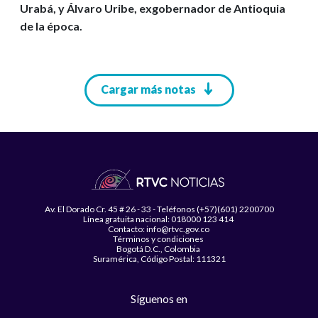
Urabá, y Álvaro Uribe, exgobernador de Antioquia
de la época.
Paginación
Cargar más notas
Av. El Dorado Cr. 45 # 26 - 33 - Teléfonos (+57)(601) 2200700
Línea gratuita nacional: 018000 123 414
Contacto: info@rtvc.gov.co
Términos y condiciones
Bogotá D.C., Colombia
Suramérica, Código Postal: 111321
Síguenos en