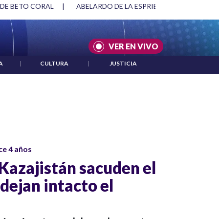
 DE BETO CORAL
|
ABELARDO DE LA ESPRIELLA Y DMG
|
VER EN VIVO
A
|
CULTURA
|
JUSTICIA
ce 4 años
 Kazajistán sacuden el
dejan intacto el