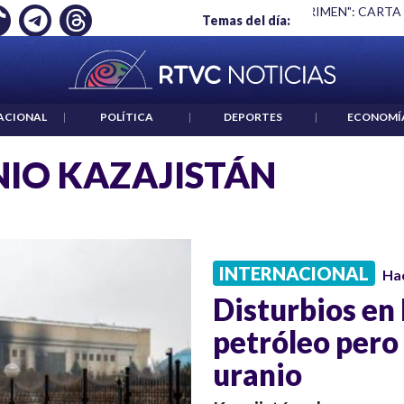
Ó EMPLEO: JP MORGAN
|
"HABLAR NO ES UN CRIMEN": CARTA
Temas del día:
ACIONAL
|
POLÍTICA
|
DEPORTES
|
ECONOMÍ
IO KAZAJISTÁN
INTERNACIONAL
Ha
Disturbios en
petróleo pero 
uranio