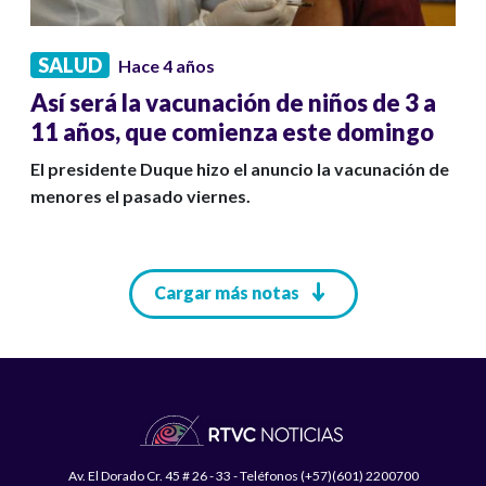
SALUD
Hace 4 años
Así será la vacunación de niños de 3 a
11 años, que comienza este domingo
El presidente Duque hizo el anuncio la vacunación de
menores el pasado viernes.
Paginación
Cargar más notas
Av. El Dorado Cr. 45 # 26 - 33 - Teléfonos (+57)(601) 2200700