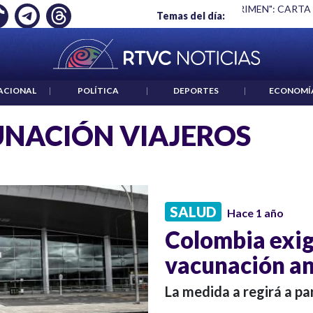
Ó EMPLEO: JP MORGAN
|
"HABLAR NO ES UN CRIMEN": CARTA
Temas del día:
ACIONAL
|
POLÍTICA
|
DEPORTES
|
ECONOMÍ
NACIÓN VIAJEROS
SALUD
Hace 1 año
Colombia exig
vacunación an
La medida a regirá a par