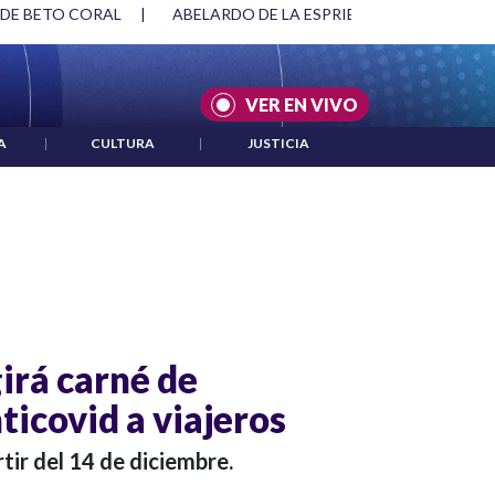
 DE BETO CORAL
|
ABELARDO DE LA ESPRIELLA Y DMG
|
VER EN VIVO
A
|
CULTURA
|
JUSTICIA
irá carné de
ticovid a viajeros
tir del 14 de diciembre.