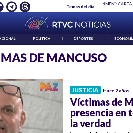
Ó EMPLEO: JP MORGAN
|
"HABLAR NO ES UN CRIMEN": CARTA
Temas del día:
ACIONAL
|
POLÍTICA
|
DEPORTES
|
ECONOMÍ
IMAS DE MANCUSO
JUSTICIA
Hace 2 años
Víctimas de M
presencia en t
la verdad