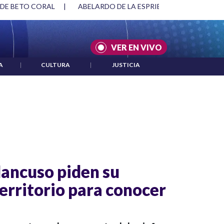
 DE BETO CORAL
|
ABELARDO DE LA ESPRIELLA Y DMG
|
VER EN VIVO
A
|
CULTURA
|
JUSTICIA
ancuso piden su
erritorio para conocer