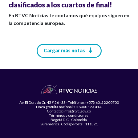
clasificados a los cuartos de final!
En RTVC Noticias te contamos qué equipos siguen en
la competencia europea.
Paginación
Cargar más notas
Av. El Dorado Cr. 45 # 26 - 33 - Teléfonos (+57)(601) 2200700
Línea gratuita nacional: 018000 123 414
Contacto: info@rtvc.gov.co
Términos y condiciones
Bogotá D.C., Colombia
Suramérica, Código Postal: 111321