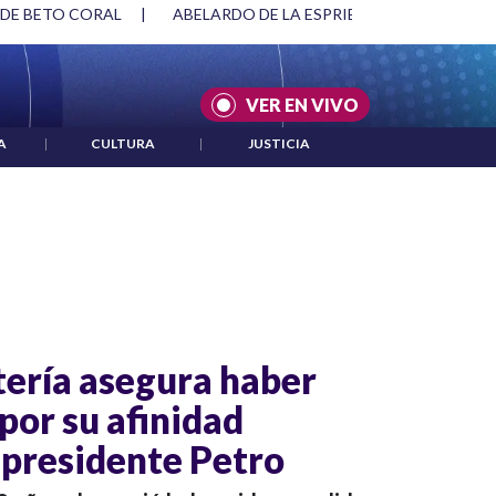
 DE BETO CORAL
|
ABELARDO DE LA ESPRIELLA Y DMG
|
VER EN VIVO
A
|
CULTURA
|
JUSTICIA
ería asegura haber
por su afinidad
l presidente Petro