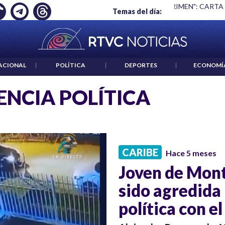
Ó EMPLEO: JP MORGAN
|
"HABLAR NO ES UN CRIMEN": CARTA
Temas del día:
ACIONAL
|
POLÍTICA
|
DEPORTES
|
ECONOMÍ
ENCIA POLÍTICA
CARIBE
Hace 5 meses
Joven de Mont
sido agredida 
política con e