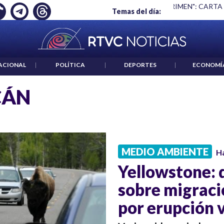
Ó EMPLEO: JP MORGAN
|
"HABLAR NO ES UN CRIMEN": CARTA
Temas del día:
ACIONAL
|
POLÍTICA
|
DEPORTES
|
ECONOMÍ
CÁN
MEDIO AMBIENTE
H
Yellowstone:
sobre migraci
por erupción 