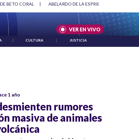
 DE BETO CORAL
|
ABELARDO DE LA ESPRIELLA Y DMG
|
VER EN VIVO
A
|
CULTURA
|
JUSTICIA
ace 1 año
 desmienten rumores
ón masiva de animales
volcánica