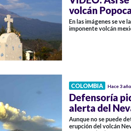
volcán Popoca
En las imágenes se ve l
imponente volcán mex
COLOMBIA
Hace 3 añ
Defensoría pi
alerta del Nev
Aunque no se puede det
erupción del volcán Nev