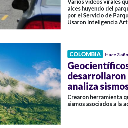
Varios videos virales 
alces huyendo del par
por el Servicio de Parq
Usaron Inteligencia Arti
COLOMBIA
Hace 3 añ
Geocientífico
desarrollaron
analiza sismos
Crearon herramienta que
sismos asociados a la a