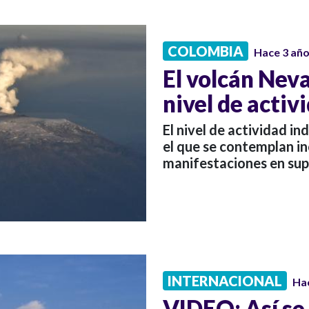
COLOMBIA
Hace 3 añ
El volcán Neva
nivel de activ
El nivel de actividad i
el que se contemplan in
manifestaciones en supe
INTERNACIONAL
Ha
VIDEO: Así se 