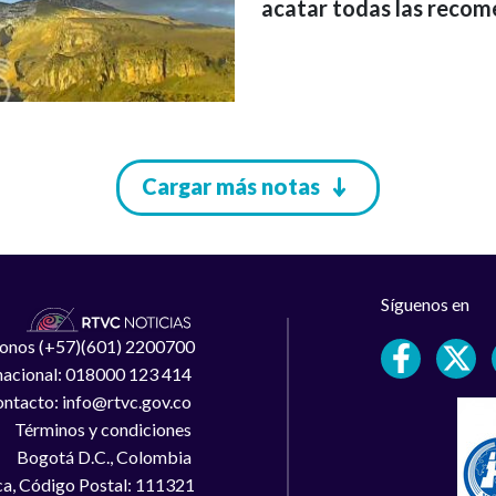
acatar todas las recome
Cargar más notas
Síguenos en
léfonos (+57)(601) 2200700
 nacional: 018000 123 414
ntacto: info@rtvc.gov.co
Términos y condiciones
Bogotá D.C., Colombia
a, Código Postal: 111321