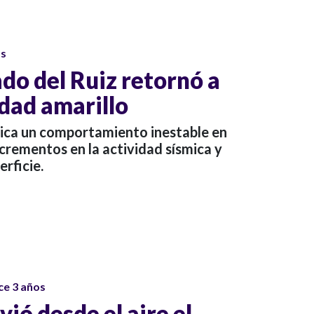
os
do del Ruiz retornó a
idad amarillo
ndica un comportamiento inestable en
crementos en la actividad sísmica y
rficie.
ce 3 años
vió desde el aire el