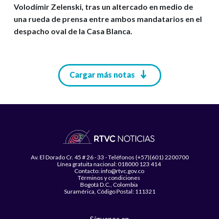
Volodímir Zelenski, tras un altercado en medio de
una rueda de prensa entre ambos mandatarios en el
despacho oval de la Casa Blanca.
Paginación
Cargar más notas
Av. El Dorado Cr. 45 # 26 - 33 - Teléfonos (+57)(601) 2200700
Línea gratuita nacional: 018000 123 414
Contacto: info@rtvc.gov.co
Términos y condiciones
Bogotá D.C., Colombia
Suramérica, Código Postal: 111321
Síguenos en