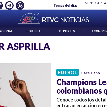
Ó EMPLEO: JP MORGAN
|
"HABLAR NO ES UN CRIMEN": CARTA
Temas del día:
ACIONAL
|
POLÍTICA
|
DEPORTES
|
ECONOMÍ
R ASPRILLA
FÚTBOL
Hace 1 año
Champions Le
colombianos q
Conoce todos los detal
entrarán en acción en 