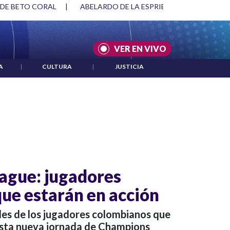
 DE BETO CORAL
|
ABELARDO DE LA ESPRIELLA Y DMG
|
VER EN VIVO
A
|
CULTURA
|
JUSTICIA
ague: jugadores
ue estarán en acción
les de los jugadores colombianos que
esta nueva jornada de Champions