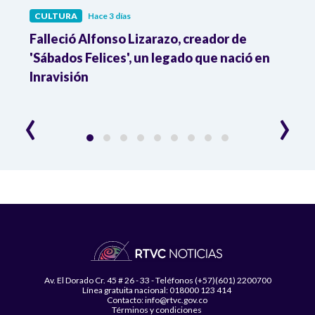
CULTURA
Hace 3 días
CULT
Falleció Alfonso Lizarazo, creador de
¿List
'Sábados Felices', un legado que nació en
Esta
Inravisión
que 
‹
›
Av. El Dorado Cr. 45 # 26 - 33 - Teléfonos (+57)(601) 2200700
Línea gratuita nacional: 018000 123 414
Contacto: info@rtvc.gov.co
Términos y condiciones