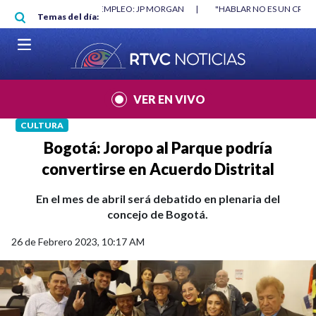
Pasar al contenido principal
 EMPLEO: JP MORGAN
|
"HABLAR NO ES UN CRIMEN": CARTA DE BETO COR
Temas del día:
VER EN VIVO
CULTURA
Bogotá: Joropo al Parque podría
convertirse en Acuerdo Distrital
En el mes de abril será debatido en plenaria del
concejo de Bogotá.
26 de Febrero 2023, 10:17 AM