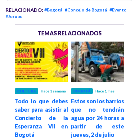
RELACIONADO:
#Bogotá
#Concejo de Bogotá
#Evento
#Joropo
TEMAS RELACIONADOS
es
CULTURA
Hace 1 semana
BOGOTÁ
Hace 1 mes
BOG
gotá
Todo lo que debes
Estos son los barrios
Así 
elta
saber para asistir al
que no tendrán
Plac
026:
Concierto de la
agua por 24 horas a
reg
os de
Esperanza VII en
partir de este
par
Bogotá
jueves, 2 de julio
Bog