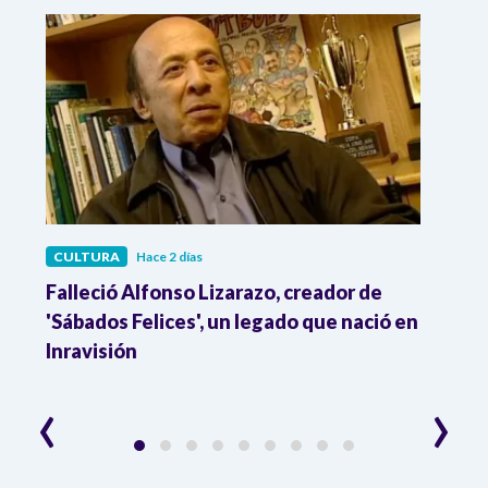
CULTURA
Hace 2 días
CULT
Falleció Alfonso Lizarazo, creador de
¿List
'Sábados Felices', un legado que nació en
Esta
Inravisión
que 
‹
›