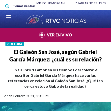
Pasar al contenido principal
IMO NO DESTRUYÓ EMPLEO: JP MORGAN
|
"HABLAR NO ES UN CRIMEN": C
Temas del día:
IAL 2026
|
VER EN VIVO
CULTURA
El Galeón San José, según Gabriel
García Márquez: ¿cuál es su relación?
En su libro 'El amor en los tiempos del cólera', el
escritor Gabriel García Márquez hace varias
referencias en relación al Galeón San José. ¿Qué tan
cerca estuvo Gabo de la realidad?
27 de Febrero 2024, 8:08 PM