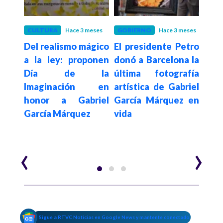
CULTURA
Hace 3 meses
GOBIERNO
Hace 3 meses
CUL
Del realismo mágico
El presidente Petro
Gal
 de
a la ley: proponen
donó a Barcelona la
pre
os 7
Día de la
última fotografía
re
 sido
Imaginación en
artística de Gabriel
mad
 en
honor a Gabriel
García Márquez en
podr
tados
García Márquez
vida
y ex
e el
‹
›
Sigue a RTVC Noticias en Google News y mantente conectado