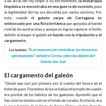
a las arcas del rey Felipe V. En ese momento,
la monarquía
hispánica se encontraba en una guerra de sucesión
, pues
la legitimidad del rey era discutida por varios sectores
.
Por
esto, cuando e
l galeón zarpa de Cartagena es
emboscado por una flota británica
que apoyaba al bando
rival de los austracistas y aunque no logran capturar el botín,
debido al ataque el galeón
se hunde con la tripulación y el
cargamento.
“Es el momento de reivindicar los elementos
Lee también:
patrimoniales”: ministro Correa, sobre los objetos del
Galeón San José
El cargamento del galeón
“Desde que oyó por primera vez el cuento del tesoro en el
hotel de paso, Florentino Ariza se había informado de cuanto
era posible de los hábitos de los galeones. Aprendió que el
San José no estaba solo en el fondo de corales. En efecto, era
la nave insignia de la Flota de Tierra Firme, y había llegado