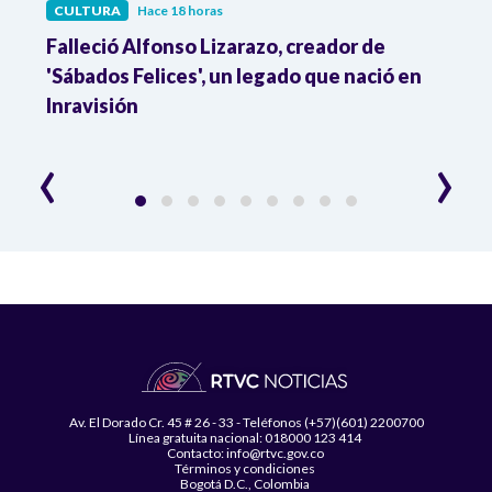
CULTURA
Hace 18 horas
CULT
Falleció Alfonso Lizarazo, creador de
¿List
'Sábados Felices', un legado que nació en
Esta
Inravisión
que 
‹
›
Av. El Dorado Cr. 45 # 26 - 33 - Teléfonos (+57)(601) 2200700
Línea gratuita nacional: 018000 123 414
Contacto: info@rtvc.gov.co
Términos y condiciones
Bogotá D.C., Colombia