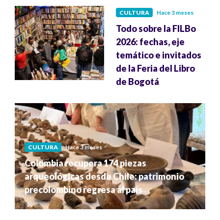
CULTURA
Hace 3 meses
Todo sobre la FILBo
2026: fechas, eje
temático e invitados
de la Feria del Libro
de Bogotá
CULTURA
Hace 3 meses
Colombia recupera 174 piezas
arqueológicas desde Chile: patrimonio
precolombino regresa al país