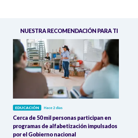
NUESTRA RECOMENDACIÓN PARA TI
EDUCACIÓN
Hace 2 días
EDUC
ro,
Cerca de 50 mil personas participan en
UNES
programas de alfabetización impulsados
inici
por el Gobierno nacional
gobi