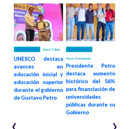
 mes
EDUCACIÓN
Hace 5 días
EDUCACIÓN
ECO
etro
UNESCO destaca
Pd
Hace 3 semanas
Presidente Petro
nda
avances en
den
destaca aumento
n el
educación inicial y
cont
histórico del 56%
educación superior
fin
para financiación de
durante el gobierno
dine
universidades
de Gustavo Petro
el s
públicas durante su
Gobierno
‹
›