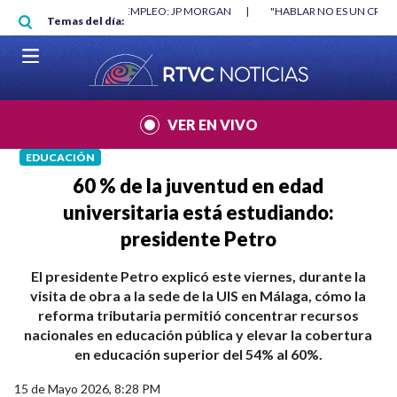
Pasar al contenido principal
TRUYÓ EMPLEO: JP MORGAN
|
"HABLAR NO ES UN CRIMEN": CARTA DE BET
Temas del día:
|
VER EN VIVO
EDUCACIÓN
60 % de la juventud en edad
universitaria está estudiando:
presidente Petro
El presidente Petro explicó este viernes, durante la
visita de obra a la sede de la UIS en Málaga, cómo la
reforma tributaria permitió concentrar recursos
nacionales en educación pública y elevar la cobertura
en educación superior del 54% al 60%.
15 de Mayo 2026, 8:28 PM