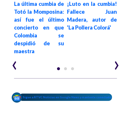
mbia
La última cumbia de
¡Luto en la cumbia!
Marc
irse
Totó la Momposina:
Fallece Juan
una
nio
así fue el último
Madera, autor de
para
al?
concierto en que
'La Pollera Colorá'
neg
Colombia se
despidió de su
maestra
‹
›
Sigue a RTVC Noticias en Google News y mantente conectado