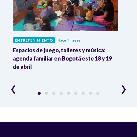
ENTRETENIMIENTO
Hace 4 meses
ENTR
Espacios de juego, talleres y música:
Muri
agenda familiar en Bogotá este 18 y 19
actri
de abril
en la
‹
›