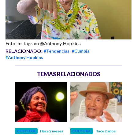
Foto: Instagram @Anthony Hopkins
RELACIONADO:
#Tendencias
#Cumbia
#Anthony Hopkins
TEMAS RELACIONADOS
ños
CULTURA
Hace 2 meses
CULTURA
Hace 2 años
ECO