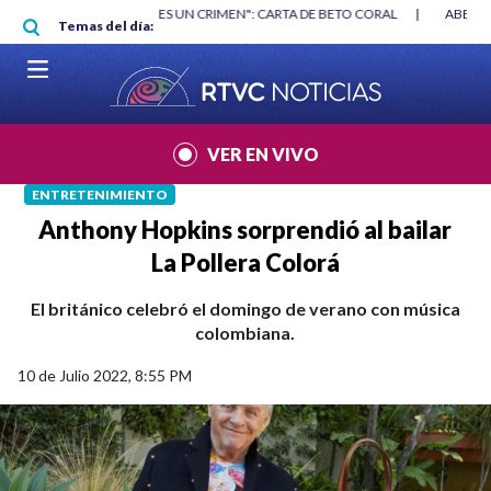
Pasar al contenido principal
RGAN
|
"HABLAR NO ES UN CRIMEN": CARTA DE BETO CORAL
|
ABELAR
Temas del día:
VER EN VIVO
ENTRETENIMIENTO
Anthony Hopkins sorprendió al bailar
La Pollera Colorá
El británico celebró el domingo de verano con música
colombiana.
10 de Julio 2022, 8:55 PM