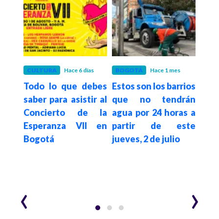
es
CULTURA
Hace 6 días
BOGOTÁ
Hace 1 mes
BOG
gotá
Todo lo que debes
Estos son los barrios
Así 
elta
saber para asistir al
que no tendrán
Plac
026:
Concierto de la
agua por 24 horas a
reg
os de
Esperanza VII en
partir de este
par
Bogotá
jueves, 2 de julio
Bog
‹
›