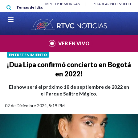
Pasar al contenido principal
 MÍNIMO NO DESTRUYÓ EMPLEO: JP MORGAN
|
"HABLAR NO ES UN CRIMEN
Temas del día:
MUNDIAL 2026
|
VER EN VIVO
ENTRETENIMIENTO
¡Dua Lipa confirmó concierto en Bogotá
en 2022!
El show será el próximo 18 de septiembre de 2022 en
el Parque Salitre Mágico.
02 de Diciembre 2024, 5:19 PM