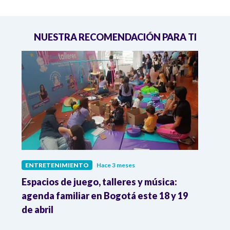
NUESTRA RECOMENDACIÓN PARA TI
ENTRETENIMIENTO
Hace 3 meses
ENTR
Espacios de juego, talleres y música:
Muri
agenda familiar en Bogotá este 18 y 19
actri
de abril
en la