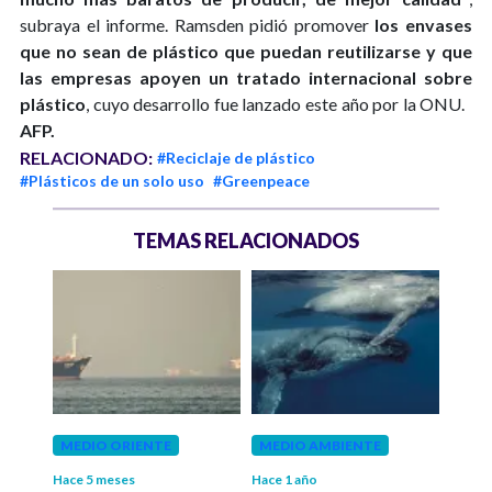
subraya el informe. Ramsden pidió promover
los envases
que no sean de plástico que puedan reutilizarse y que
las empresas apoyen un tratado internacional sobre
plástico
, cuyo desarrollo fue lanzado este año por la ONU.
AFP.
RELACIONADO:
#Reciclaje de plástico
#Plásticos de un solo uso
#Greenpeace
TEMAS RELACIONADOS
MEDIO ORIENTE
MEDIO AMBIENTE
MED
Hace 5 meses
Hace 1 año
Hace 2