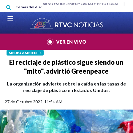
Pasar al contenido principal
RGAN
|
"HABLAR NO ES UN CRIMEN": CARTA DE BETO CORAL
|
ABELAR
Temas del día:
VER EN VIVO
MEDIO AMBIENTE
El reciclaje de plástico sigue siendo un
"mito", advirtió Greenpeace
La organización advierte sobre la caída en las tasas de
reciclaje de plástico en Estados Unidos.
27 de Octubre 2022, 11:54 AM