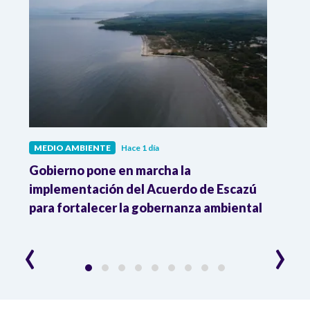
MEDIO AMBIENTE
Hace 1 día
MEDI
Gobierno pone en marcha la
Gobi
r
implementación del Acuerdo de Escazú
el p
para fortalecer la gobernanza ambiental
delim
cons
‹
›