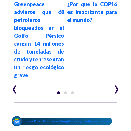
os de
Greenpeace
¿Por qué la COP16
Adió
uándo
advierte que 68
es importante para
de 
y qué
petroleros
el mundo?
con
drán
bloqueados en el
alte
Golfo Pérsico
ami
cargan 14 millones
plan
de toneladas de
crudo y representan
un riesgo ecológico
grave
‹
›
Sigue a RTVC Noticias en Google News y mantente conectado