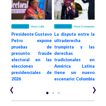
POLÍTICA
Hace 1 día
POLÍTICA
Hace 2 semanas
POLÍ
Presidente Gustavo
La disputa entre la
Con
De la
Petro expone
ultraderecha
su
a en
pruebas de
trumpista y las
de
sado
presunto fraude
derechas
elim
egia
electoral en las
tradicionales en
a c
al e
elecciones
América Latina
es
n de
presidenciales de
tiene un nuevo
$62.
2026
escenario: Colombia
año
‹
›