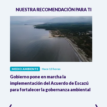
NUESTRA RECOMENDACIÓN PARA TI
MEDIO AMBIENTE
Hace 13 horas
MEDI
Gobierno pone en marcha la
Gobi
r
implementación del Acuerdo de Escazú
el p
para fortalecer la gobernanza ambiental
delim
cons
‹
›