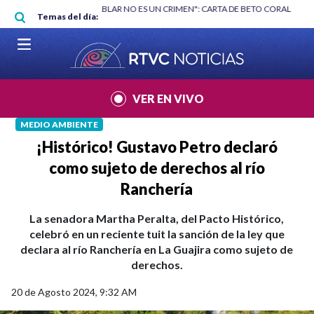
Pasar al contenido principal
RGAN
|
"HABLAR NO ES UN CRIMEN": CARTA DE BETO CORAL
|
ABELAR
Temas del día:
VER EN VIVO
MEDIO AMBIENTE
¡Histórico! Gustavo Petro declaró
como sujeto de derechos al río
Ranchería
La senadora Martha Peralta, del Pacto Histórico,
celebró en un reciente tuit la sanción de la ley que
declara al río Ranchería en La Guajira como sujeto de
derechos.
20 de Agosto 2024, 9:32 AM