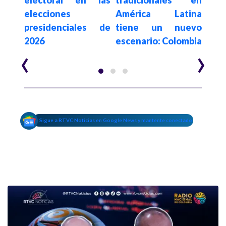
no
electoral en las
tradicionales en
a c
elecciones
América Latina
es
presidenciales de
tiene un nuevo
$62.
2026
escenario: Colombia
año
‹
›
Sigue a RTVC Noticias en Google News y mantente conectado