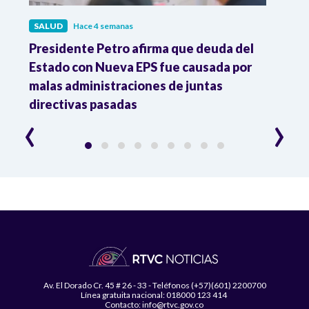
SALUD
Hace 4 semanas
SALU
r
Presidente Petro afirma que deuda del
Minis
Estado con Nueva EPS fue causada por
Dese
to
malas administraciones de juntas
directivas pasadas
‹
›
Av. El Dorado Cr. 45 # 26 - 33 - Teléfonos (+57)(601) 2200700
Línea gratuita nacional: 018000 123 414
Contacto: info@rtvc.gov.co