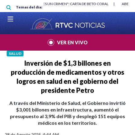
Pasar al contenido principal
RGAN
|
"HABLAR NO ES UN CRIMEN": CARTA DE BETO CORAL
|
ABELAR
Temas del día:
VER EN VIVO
SALUD
Inversión de $1,3 billones en
producción de medicamentos y otros
logros en salud en el gobierno del
presidente Petro
A través del Ministerio de Salud, el Gobierno invirtió
$3,001 billones en infraestructura, aumentó el
presupuesto al 3,9% del PIB y desplegó 151 equipos
médicos en los territorios.
28 de Agosto 2025, 4:44 AM