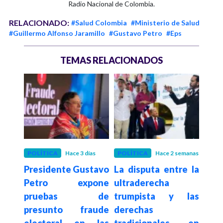
Radio Nacional de Colombia.
RELACIONADO:
#Salud Colombia
#Ministerio de Salud
#Guillermo Alfonso Jaramillo
#Gustavo Petro
#Eps
TEMAS RELACIONADOS
 mes
POLÍTICA
Hace 3 días
POLÍTICA
Hace 2 semanas
POLÍ
% de
Presidente Gustavo
La disputa entre la
Con
e el
Petro expone
ultraderecha
su
tavo
pruebas de
trumpista y las
de
ga al
presunto fraude
derechas
elim