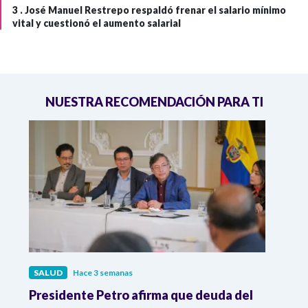
3 .
José Manuel Restrepo respaldó frenar el salario mínimo
vital y cuestionó el aumento salarial
NUESTRA RECOMENDACIÓN PARA TI
SALUD
Hace 3 semanas
SALU
r
Presidente Petro afirma que deuda del
Minis