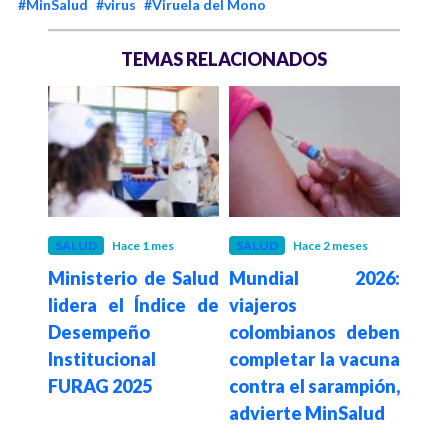
#MinSalud
#virus
#Viruela del Mono
TEMAS RELACIONADOS
s
SALUD
Hace 1 mes
SALUD
Hace 2 meses
SAL
 el
Ministerio de Salud
Mundial 2026:
Cor
virus
lidera el Índice de
viajeros
Cons
 que
Desempeño
colombianos deben
det
rtas
Institucional
completar la vacuna
vac
rtes
FURAG 2025
contra el sarampión,
niñ
advierte MinSalud
sobr
los 