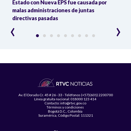
Estado con Nueva EPS fue causada por
Dese
to
malas administraciones de juntas
directivas pasadas
‹
›
Av. El Dorado Cr. 45 # 26 - 33 - Teléfonos (+57)(601) 2200700
Línea gratuita nacional: 018000 123 414
Contacto: info@rtvc.gov.co
Términos y condiciones
Bogotá D.C., Colombia
Suramérica, Código Postal: 111321