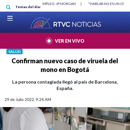
Pasar al contenido principal
RGAN
|
"HABLAR NO ES UN CRIMEN": CARTA DE BETO CORAL
|
ABELAR
Temas del día:
VER EN VIVO
SALUD
Confirman nuevo caso de viruela del
mono en Bogotá
La persona contagiada llegó al país de Barcelona,
España.
29 de Julio 2022, 9:24 AM