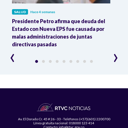
SALUD
Hace 4 semanas
SALU
r
Presidente Petro afirma que deuda del
Minis
Estado con Nueva EPS fue causada por
Dese
to
malas administraciones de juntas
directivas pasadas
‹
›
Av. El Dorado Cr. 45 # 26 - 33 - Teléfonos (+57)(601) 2200700
Línea gratuita nacional: 018000 123 414
Contacto: info@rtvc.gov.co