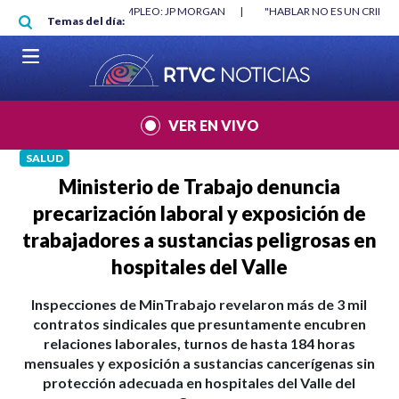
Pasar al contenido principal
 MÍNIMO NO DESTRUYÓ EMPLEO: JP MORGAN
|
"HABLAR NO ES UN CRIMEN
Temas del día:
VER EN VIVO
SALUD
Ministerio de Trabajo denuncia
precarización laboral y exposición de
trabajadores a sustancias peligrosas en
hospitales del Valle
Inspecciones de MinTrabajo revelaron más de 3 mil
contratos sindicales que presuntamente encubren
relaciones laborales, turnos de hasta 184 horas
mensuales y exposición a sustancias cancerígenas sin
protección adecuada en hospitales del Valle del