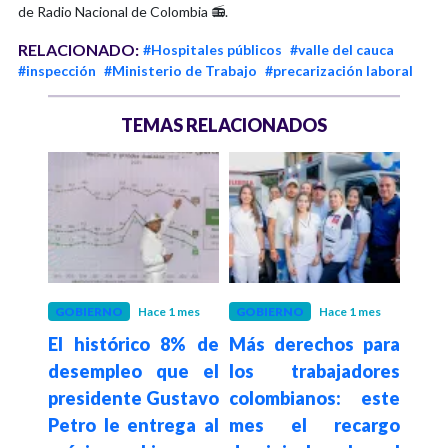
de Radio Nacional de Colombia 📻.
RELACIONADO:
#Hospitales públicos
#valle del cauca
#inspección
#Ministerio de Trabajo
#precarización laboral
TEMAS RELACIONADOS
 meses
GOBIERNO
Hace 1 mes
GOBIERNO
Hace 1 mes
ANT
enta
El histórico 8% de
Más derechos para
Min
nte
desempleo que el
los trabajadores
decl
tado
presidente Gustavo
colombianos: este
esp
n de
Petro le entrega al
mes el recargo
Uni