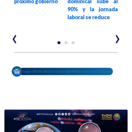
que
próximo gobierno
dominical sube al
Mede
lado
90% y la jornada
s a
laboral se reduce
‹
›
Sigue a RTVC Noticias en Google News y mantente conectado