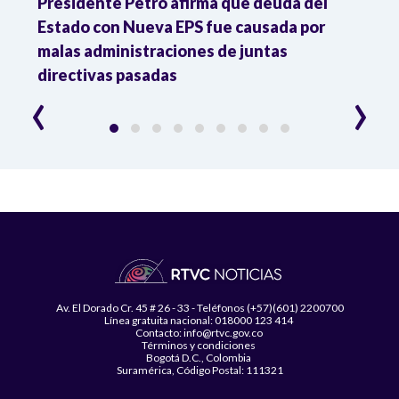
r
Presidente Petro afirma que deuda del
Minis
Estado con Nueva EPS fue causada por
Dese
to
malas administraciones de juntas
directivas pasadas
‹
›
Av. El Dorado Cr. 45 # 26 - 33 - Teléfonos (+57)(601) 2200700
Línea gratuita nacional: 018000 123 414
Contacto: info@rtvc.gov.co
Términos y condiciones
Bogotá D.C., Colombia
Suramérica, Código Postal: 111321