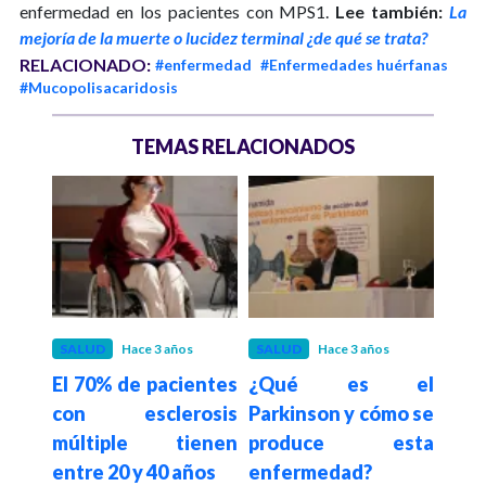
enfermedad en los pacientes con MPS1.
Lee también:
La
mejoría de la muerte o lucidez terminal ¿de qué se trata?
RELACIONADO:
#enfermedad
#Enfermedades huérfanas
#Mucopolisacaridosis
TEMAS RELACIONADOS
SALUD
Hace 3 años
SALUD
Hace 3 años
SAL
El 70% de pacientes
¿Qué es el
Cinc
 mono
con esclerosis
Parkinson y cómo se
pr
ó a
múltiple tienen
produce esta
Alz
entre 20 y 40 años
enfermedad?