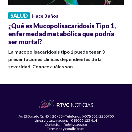
SALUD
Hace 3 años
¿Qué es Mucopolisacaridosis Tipo 1,
enfermedad metabólica que podría
ser mortal?
La mucopolisacaridosis tipo 1 puede tener 3
presentaciones clínicas dependientes de la
severidad. Conoce cuáles son.
Av. El Dorado Cr. 45 # 26 - 33 - Teléfonos (+57)(601) 2200700
Línea gratuita nacional: 018000 123 414
Contacto: info@rtvc.gov.co
Términos y condiciones