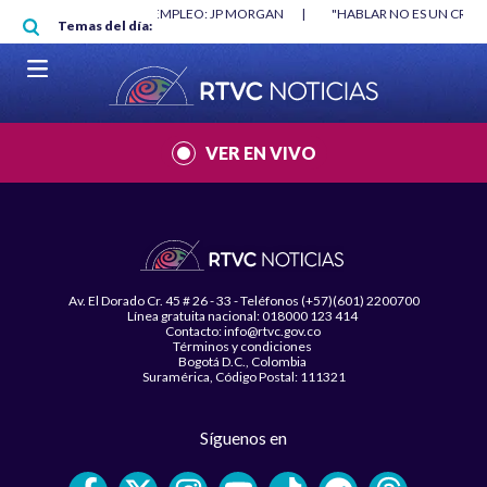
Pasar al contenido principal
O MÍNIMO NO DESTRUYÓ EMPLEO: JP MORGAN
|
"HABLAR NO ES UN CRIME
Temas del día:
L MUNDIAL 2026
|
VER EN VIVO
Av. El Dorado Cr. 45 # 26 - 33 - Teléfonos (+57)(601) 2200700
Línea gratuita nacional: 018000 123 414
Contacto: info@rtvc.gov.co
Términos y condiciones
Bogotá D.C., Colombia
Suramérica, Código Postal: 111321
Síguenos en