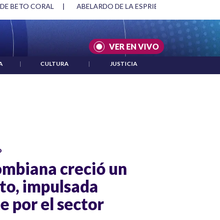
 DE BETO CORAL
|
ABELARDO DE LA ESPRIELLA Y DMG
|
VER EN VIVO
A
|
CULTURA
|
JUSTICIA
o
mbiana creció un
to, impulsada
 por el sector