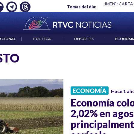
Ó EMPLEO: JP MORGAN
|
"HABLAR NO ES UN CRIMEN": CARTA
Temas del día:
ACIONAL
|
POLÍTICA
|
DEPORTES
|
ECONOMÍ
STO
ECONOMÍA
Hace 1 añ
Economía colo
2,02% en agos
principalmente