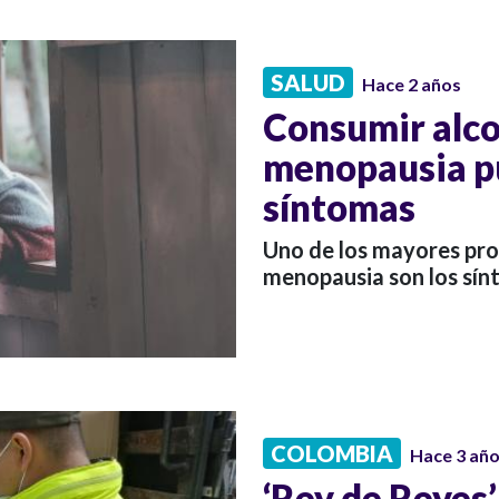
SALUD
Hace 2 años
Consumir alco
menopausia p
síntomas
Uno de los mayores pro
menopausia son los sí
COLOMBIA
Hace 3 añ
‘Rey de Reyes’: