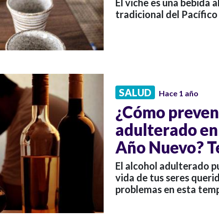
El viche es una bebida 
tradicional del Pacífic
SALUD
Hace 1 año
¿Cómo preveni
adulterado en
Año Nuevo? T
El alcohol adulterado p
vida de tus seres querid
problemas en esta tem