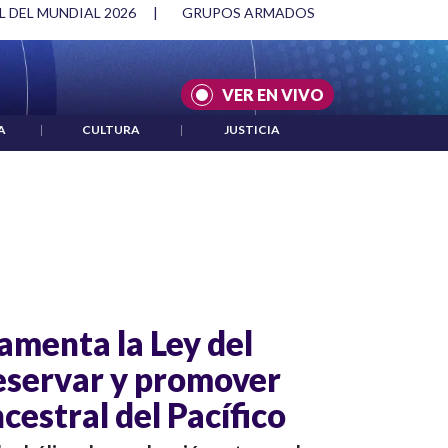
RON EN ELECCIONES
|
IVÁN CEPEDA LLAMA A LA DESOBEDIENC
VER EN VIVO
A
|
CULTURA
|
JUSTICIA
amenta la Ley del
eservar y promover
cestral del Pacífico