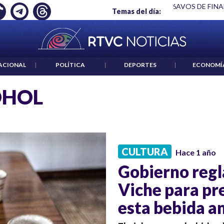
E FINAL DEL MUNDIAL 2026
|
GRUPOS ARMADOS NO INCIDIE
Temas del día:
ACIONAL
|
POLÍTICA
|
DEPORTES
|
ECONOMÍ
OHOL
CULTURA
Hace 1 año
Gobierno regl
Viche para pr
esta bebida an