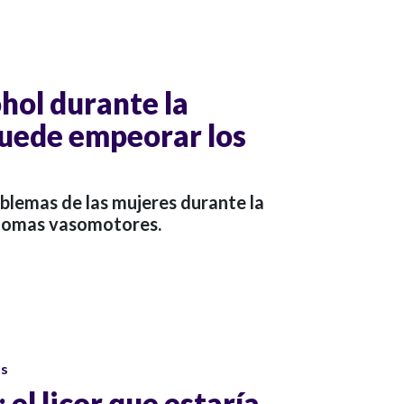
hol durante la
uede empeorar los
blemas de las mujeres durante la
ntomas vasomotores.
os
 el licor que estaría