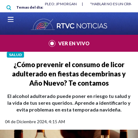
Pasar al contenido principal
RGAN
|
"HABLAR NO ES UN CRIMEN": CARTA DE BETO CORAL
|
ABELAR
Temas del día:
VER EN VIVO
SALUD
¿Cómo prevenir el consumo de licor
adulterado en fiestas decembrinas y
Año Nuevo? Te contamos
El alcohol adulterado puede poner en riesgo tu salud y
la vida de tus seres queridos. Aprende a identificarlo y
evita problemas en esta temporada navideña.
04 de Diciembre 2024, 4:15 AM