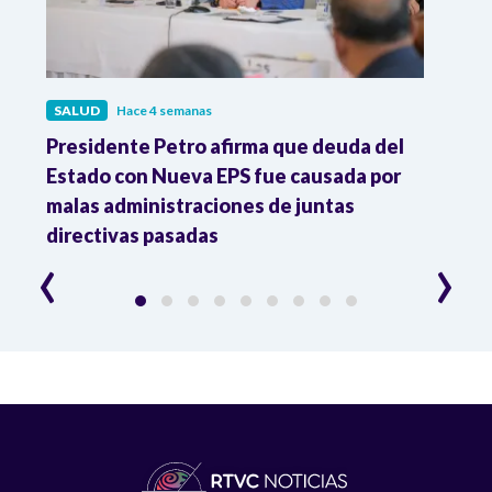
SALUD
Hace 4 semanas
SALU
r
Presidente Petro afirma que deuda del
Minis
Estado con Nueva EPS fue causada por
Dese
to
malas administraciones de juntas
directivas pasadas
‹
›