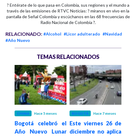
? Entérate de lo que pasa en Colombia, sus regiones y el mundo a
través de las emisiones de RTVC Noticias: ? míranos en vivo en la
pantalla de Señal Colombia y escúchanos en las 68 frecuencias de
Radio Nacional de Colombia ?.
RELACIONADO:
#Alcohol
#Licor adulterado
#Navidad
#Año Nuevo
TEMAS RELACIONADOS
CHINA
Hace 5 meses
BOGOTÁ
Hace 7 meses
SEGU
 abre
Bogotá celebró el
Este viernes 26 de
Hace 7
Pol
os a
Año Nuevo Lunar
diciembre no aplica