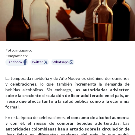
Foto:
inci.gov.co
Compartir en:
Facebook
Twitter
Whatsapp
La temporada navideña y de Año Nuevo es sinónimo de reuniones
y celebraciones, lo que también incrementa la demanda de
bebidas alcohólicas. Sin embargo,
las autoridades advierten
sobre la creciente circulación de licor adulterado en el país, un
riesgo que afecta tanto a la salud pública como a la economía
formal
.
En esta época de celebraciones,
el consumo de alcohol aumenta
y con él, el riesgo de comprar bebidas adulteradas
. Las
autoridades colombianas han alertado sobre la circulación de
licor falso en diferentes regiones del país
, lo que podría