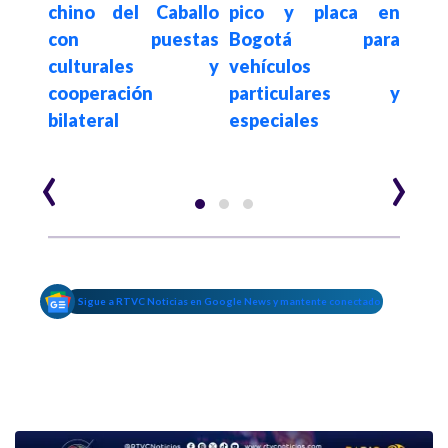
re
 sus
chino del Caballo
pico y placa en
homi
rtir
con puestas
Bogotá para
la 
 de
culturales y
vehículos
Nav
cooperación
particulares y
bilateral
especiales
‹
›
Sigue a RTVC Noticias en Google News y mantente conectado