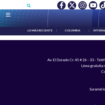
Pasar al contenido principal
RECONOCIMIENTO A RTVC
|
SALARIO MÍNIMO NO DESTRUY
Navegación principal
LO MÁS RECIENTE
|
COLOMBIA
|
INTERN
Av. El Dorado Cr. 45 # 26 - 33 - Te
Línea gratuita
Co
Suraméric