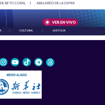
 DE BETO CORAL
|
ABELARDO DE LA ESPRIELLA Y DMG
|
VER EN VIVO
A
|
CULTURA
|
JUSTICIA