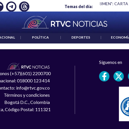
Ó EMPLEO: JP MORGAN
|
"HABLAR NO ES UN CRIMEN": CARTA
Temas del día:
ACIONAL
|
POLÍTICA
|
DEPORTES
|
ECONOMÍ
Síguenos en
léfonos (+57)(601) 2200700
 nacional: 018000 123 414
ntacto: info@rtvc.gov.co
Términos y condiciones
Bogotá D.C., Colombia
a, Código Postal: 111321