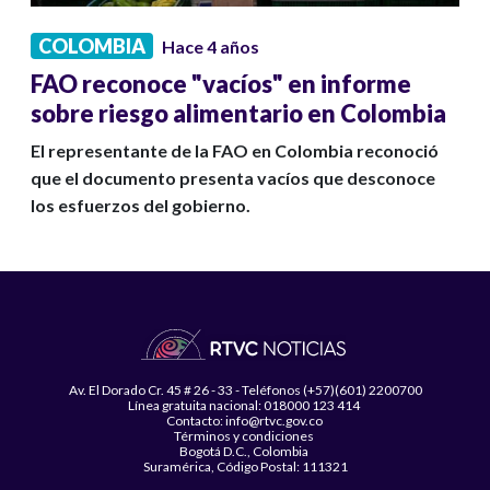
COLOMBIA
Hace 4 años
FAO reconoce "vacíos" en informe
sobre riesgo alimentario en Colombia
El representante de la FAO en Colombia reconoció
que el documento presenta vacíos que desconoce
los esfuerzos del gobierno.
Av. El Dorado Cr. 45 # 26 - 33 - Teléfonos (+57)(601) 2200700
Línea gratuita nacional: 018000 123 414
Contacto: info@rtvc.gov.co
Términos y condiciones
Bogotá D.C., Colombia
Suramérica, Código Postal: 111321