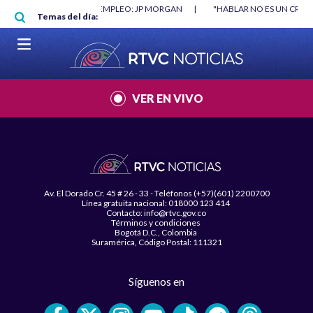
Pasar al contenido principal
O MÍNIMO NO DESTRUYÓ EMPLEO: JP MORGAN
|
"HABLAR NO ES UN CRIME
Temas del día:
L MUNDIAL 2026
|
VER EN VIVO
Av. El Dorado Cr. 45 # 26 - 33 - Teléfonos (+57)(601) 2200700
Línea gratuita nacional: 018000 123 414
Contacto: info@rtvc.gov.co
Términos y condiciones
Bogotá D.C., Colombia
Suramérica, Código Postal: 111321
Síguenos en