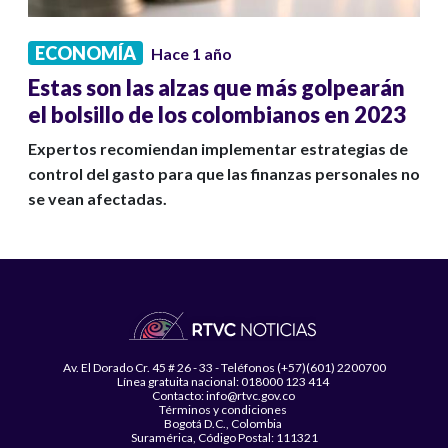
ECONOMÍA
Hace 1 año
Estas son las alzas que más golpearán
el bolsillo de los colombianos en 2023
Expertos recomiendan implementar estrategias de
control del gasto para que las finanzas personales no
se vean afectadas.
Av. El Dorado Cr. 45 # 26 - 33 - Teléfonos (+57)(601) 2200700
Línea gratuita nacional: 018000 123 414
Contacto: info@rtvc.gov.co
Términos y condiciones
Bogotá D.C., Colombia
Suramérica, Código Postal: 111321