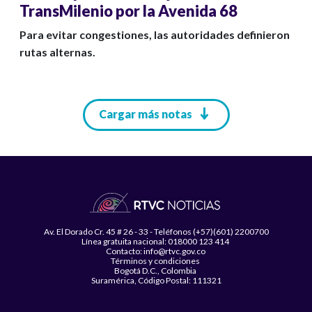
TransMilenio por la Avenida 68
Para evitar congestiones, las autoridades definieron
rutas alternas.
Paginación
Cargar más notas
Av. El Dorado Cr. 45 # 26 - 33 - Teléfonos (+57)(601) 2200700
Línea gratuita nacional: 018000 123 414
Contacto: info@rtvc.gov.co
Términos y condiciones
Bogotá D.C., Colombia
Suramérica, Código Postal: 111321