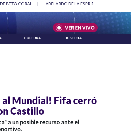
 DE BETO CORAL
|
ABELARDO DE LA ESPRIELLA Y DMG
|
VER EN VIVO
A
|
CULTURA
|
JUSTICIA
á al Mundial! Fifa cerró
on Castillo
a" a un posible recurso ante el
eportivo.