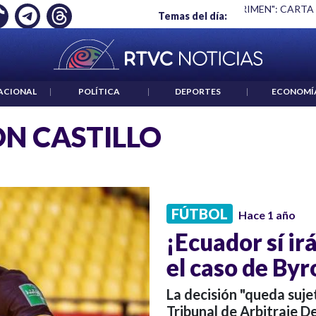
Ó EMPLEO: JP MORGAN
|
"HABLAR NO ES UN CRIMEN": CARTA
Temas del día:
ACIONAL
|
POLÍTICA
|
DEPORTES
|
ECONOMÍ
N CASTILLO
FÚTBOL
Hace 1 año
¡Ecuador sí ir
el caso de Byr
La decisión "queda sujet
Tribunal de Arbitraje D