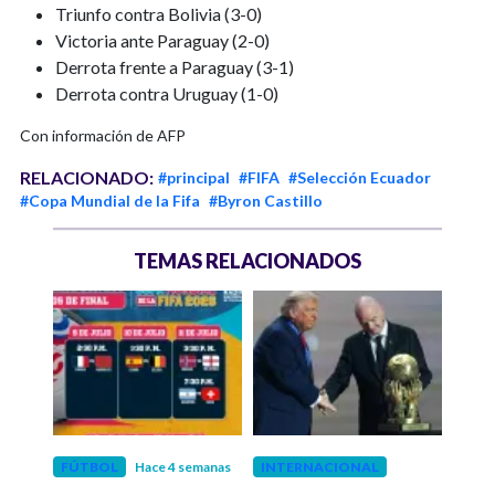
Triunfo contra Bolivia (3-0)
Victoria ante Paraguay (2-0)
Derrota frente a Paraguay (3-1)
Derrota contra Uruguay (1-0)
Con información de AFP
RELACIONADO:
#principal
#FIFA
#Selección Ecuador
#Copa Mundial de la Fifa
#Byron Castillo
TEMAS RELACIONADOS
FÚTBOL
Hace 4 semanas
INTERNACIONAL
INT