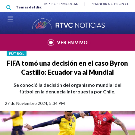
Pasar al contenido principal
RGAN
|
"HABLAR NO ES UN CRIMEN": CARTA DE BETO CORAL
|
ABELAR
Temas del día:
VER EN VIVO
FÚTBOL
FIFA tomó una decisión en el caso Byron
Castillo: Ecuador va al Mundial
Se conoció la decisión del organismo mundial del
fútbol en la denuncia interpuesta por Chile.
27 de Noviembre 2024, 5:34 PM