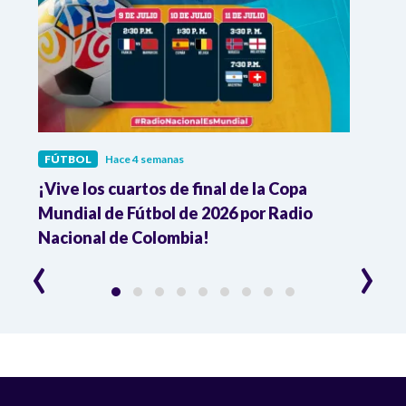
FÚTBOL
Hace 4 semanas
FÚTB
¡Vive los cuartos de final de la Copa
Colo
Mundial de Fútbol de 2026 por Radio
cuart
Nacional de Colombia!
trav
‹
›