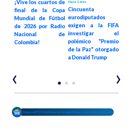
¡Vive los cuartos de
Hace 1 mes
Hace 1
jo la
Cincuenta
Est
final de la Copa
eurodiputados
el o
Mundial de Fútbol
exigen a la FIFA
den
de 2026 por Radio
ento
investigar el
h
Nacional de
 de
polémico "Premio
del
Colombia!
n y
de la Paz" otorgado
Mund
ara
a Donald Trump
. UU.
‹
›
Sigue a RTVC Noticias en Google News y mantente conectado