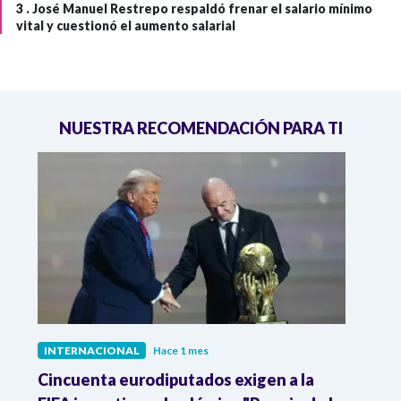
3 .
José Manuel Restrepo respaldó frenar el salario mínimo
vital y cuestionó el aumento salarial
NUESTRA RECOMENDACIÓN PARA TI
INTERNACIONAL
Hace 1 mes
INTE
Cincuenta eurodiputados exigen a la
1,000