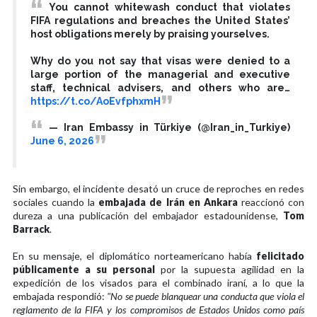
You cannot whitewash conduct that violates
FIFA regulations and breaches the United States’
host obligations merely by praising yourselves.
Why do you not say that visas were denied to a
large portion of the managerial and executive
staff, technical advisers, and others who are…
https://t.co/AoEvfphxmH
— Iran Embassy in Türkiye (@Iran_in_Turkiye)
June 6, 2026
Sin embargo, el incidente desató un cruce de reproches en redes
sociales cuando la
embajada de Irán en Ankara
reaccionó con
dureza a una publicación del embajador estadounidense,
Tom
Barrack
.
En su mensaje, el diplomático norteamericano había
felicitado
públicamente a su personal
por la supuesta agilidad en la
expedición de los visados para el combinado iraní, a lo que la
embajada respondió:
"No se puede blanquear una conducta que viola el
reglamento de la FIFA y los compromisos de Estados Unidos como país