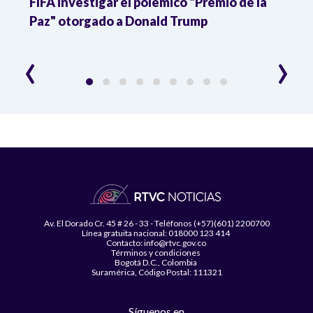
FIFA investigar el polémico "Premio de la
Isra
Paz" otorgado a Donald Trump
pers
‹
›
Av. El Dorado Cr. 45 # 26 - 33 - Teléfonos (+57)(601) 2200700
Línea gratuita nacional: 018000 123 414
Contacto: info@rtvc.gov.co
Términos y condiciones
Bogotá D.C., Colombia
Suramérica, Código Postal: 111321
Síguenos en