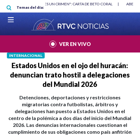
Pasar al contenido principal
RGAN
|
"HABLAR NO ES UN CRIMEN": CARTA DE BETO CORAL
|
ABELAR
Temas del día:
VER EN VIVO
INTERNACIONAL
Estados Unidos en el ojo del huracán:
denuncian trato hostil a delegaciones
del Mundial 2026
Detenciones, deportaciones y restricciones
migratorias contra futbolistas, árbitros y
delegaciones han puesto a Estados Unidos en el
centro de la polémica a dos días del inicio del Mundial
2026. Las denuncias internacionales cuestionan el
cumplimiento de sus obligaciones como país anfitrión