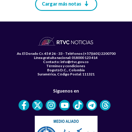
Paginación
Cargar más notas
Av. El Dorado Cr. 45 # 26 - 33 - Teléfonos (+57)(601) 2200700
Línea gratuita nacional: 018000 123 414
Contacto: info@rtvc.gov.co
Términos y condiciones
Bogotá D.C., Colombia
Suramérica, Código Postal: 111321
Síguenos en