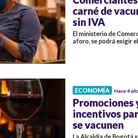
carné de vacu
sin IVA
El ministerio de Comer
aforo, se podrá exigir e
ECONOMÍA
Hace 4 añ
Promociones y 
incentivos pa
se vacunen
La Alcaldía de Bogotá 