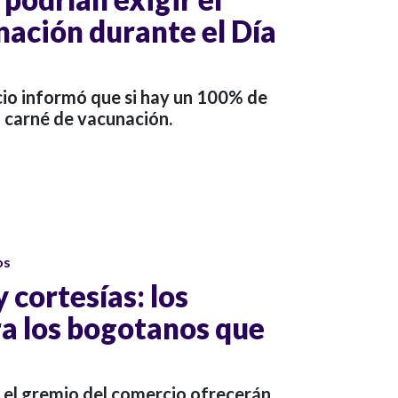
nación durante el Día
cio informó que si hay un 100% de
l carné de vacunación.
os
cortesías: los
ra los bogotanos que
y el gremio del comercio ofrecerán