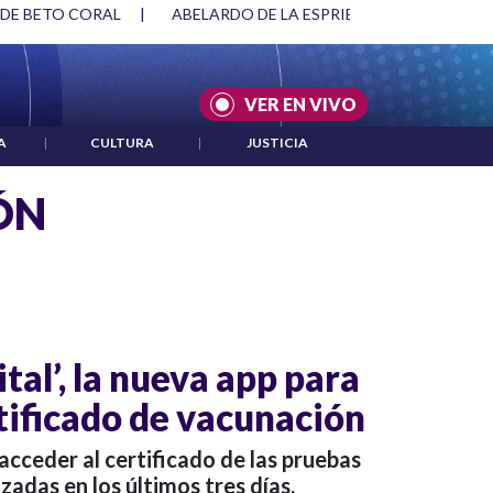
DE BETO CORAL
|
ABELARDO DE LA ESPRIELLA Y DMG
|
AC
VER EN VIVO
A
|
CULTURA
|
JUSTICIA
ÓN
tal’, la nueva app para
tificado de vacunación
acceder al certificado de las pruebas
zadas en los últimos tres días.