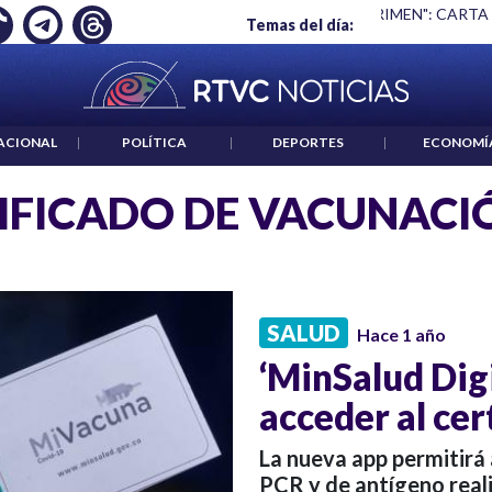
EMPLEO: JP MORGAN
|
"HABLAR NO ES UN CRIMEN": CARTA 
Temas del día:
ACIONAL
|
POLÍTICA
|
DEPORTES
|
ECONOMÍ
IFICADO DE VACUNACI
SALUD
Hace 1 año
‘MinSalud Digi
acceder al cer
La nueva app permitirá 
PCR y de antígeno reali