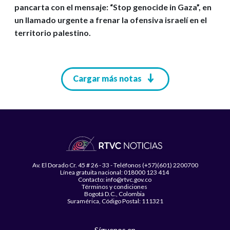
pancarta con el mensaje: “Stop genocide in Gaza”, en
un llamado urgente a frenar la ofensiva israelí en el
territorio palestino.
Paginación
Cargar más notas
Av. El Dorado Cr. 45 # 26 - 33 - Teléfonos (+57)(601) 2200700
Línea gratuita nacional: 018000 123 414
Contacto: info@rtvc.gov.co
Términos y condiciones
Bogotá D.C., Colombia
Suramérica, Código Postal: 111321
Síguenos en