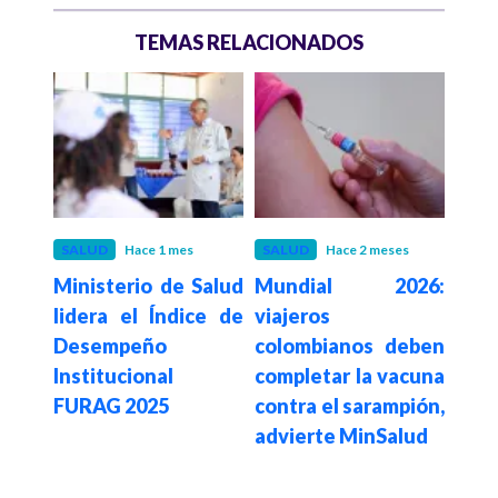
TEMAS RELACIONADOS
eses
SALUD
Hace 1 mes
SALUD
Hace 2 meses
SAL
ptos
Ministerio de Salud
Mundial 2026:
Cor
a la
lidera el Índice de
viajeros
Cons
dente
Desempeño
colombianos deben
det
o que
Institucional
completar la vacuna
vac
alud
FURAG 2025
contra el sarampión,
niñ
ente
advierte MinSalud
sobr
lez,
los 
r 36