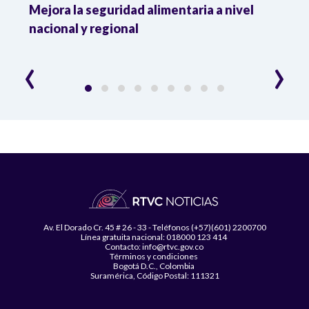
Mejora la seguridad alimentaria a nivel
Crec
da
nacional y regional
Camp
desar
‹
›
Av. El Dorado Cr. 45 # 26 - 33 - Teléfonos (+57)(601) 2200700
Línea gratuita nacional: 018000 123 414
Contacto: info@rtvc.gov.co
Términos y condiciones
Bogotá D.C., Colombia
Suramérica, Código Postal: 111321