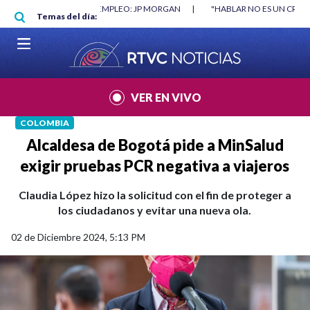
Pasar al contenido principal
RGAN
|
"HABLAR NO ES UN CRIMEN": CARTA DE BETO CORAL
|
ABELAR
Temas del día:
VER EN VIVO
COLOMBIA
Alcaldesa de Bogotá pide a MinSalud
exigir pruebas PCR negativa a viajeros
Claudia López hizo la solicitud con el fin de proteger a
los ciudadanos y evitar una nueva ola.
02 de Diciembre 2024, 5:13 PM