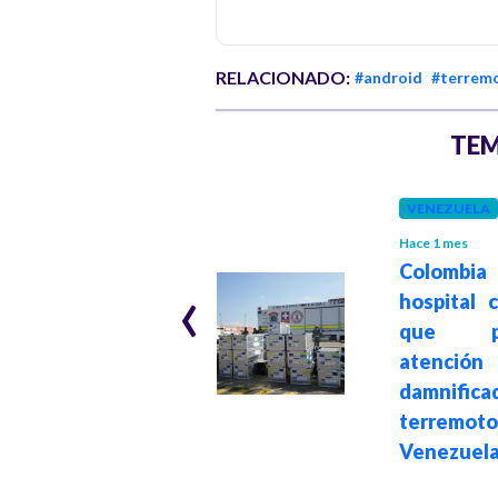
RELACIONADO:
#android
#terrem
TEM
ACTUALIDAD
VENEZUELA
Hace 1 mes
Hace 1 mes
VenApp: la
Colombia
‹
aplicación para
hospital 
reportar
que pr
desaparecidos
atenc
tras el doble
damnifica
terremoto en
terremo
Venezuela
Venezuel