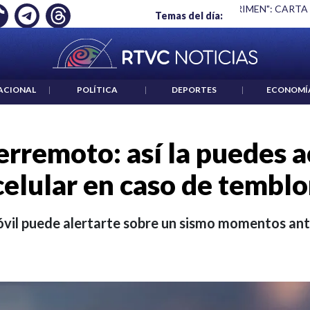
 ES UN CRIMEN": CARTA DE BETO CORAL
|
ABELARDO DE LA E
Temas del día:
ACIONAL
|
POLÍTICA
|
DEPORTES
|
ECONOMÍ
erremoto: así la puedes a
celular en caso de temblo
óvil puede alertarte sobre un sismo momentos ant