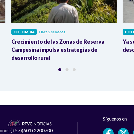
COLOMBIA
Hace 2 semanas
COL
Crecimiento de las Zonas de Reserva
Ya s
Campesina impulsa estrategias de
desd
desarrollo rural
Síguenos en
léfonos (+57)(601) 2200700