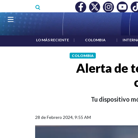
Pasar al contenido principal
O MÍNIMO NO DESTRUYÓ EMPLEO: JP MORGAN
|
"HABLAR NO
Navegación principal
LO MÁS RECIENTE
|
COLOMBIA
|
INTERN
COLOMBIA
Alerta de t
Tu dispositivo m
28 de Febrero 2024, 9:55 AM