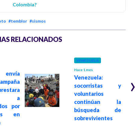
Colombia?
oto
#temblor
#sismos
AS RELACIONADOS
VENEZUELA
Hace 1 mes
 envía
Venezuela:
campaña
socorristas y
estara
voluntarios
ión a
continúan la
dos por
búsqueda de
tos en
sobrevivientes
a