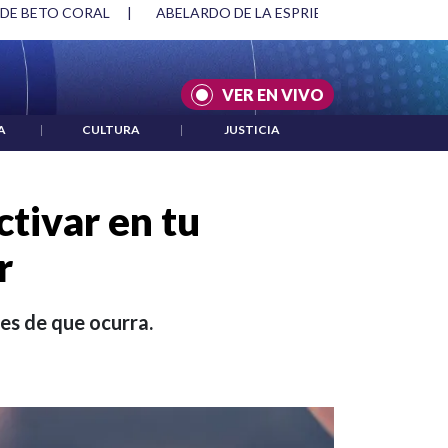
SPRIELLA Y DMG
|
ACUERDOS ENTRE ESTADOS UNIDOS E IRÁ
VER EN VIVO
A
|
CULTURA
|
JUSTICIA
ctivar en tu
r
es de que ocurra.