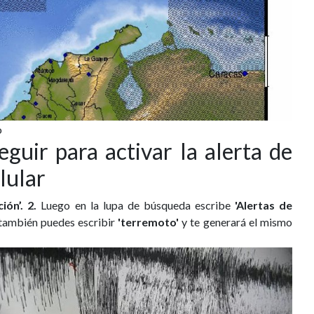
o
guir para activar la alerta de
lular
ión’.
2.
Luego en la lupa de búsqueda escribe
'Alertas de
 también puedes escribir
'terremoto'
y te generará el mismo