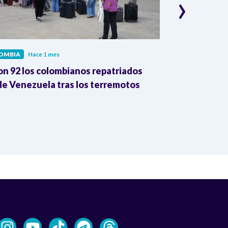
›
OMBIA
Hace 1 mes
COLOMBIA
Hac
on 92 los colombianos repatriados
Presidente Pe
e Venezuela tras los terremotos
León XIV por
la Reforma A