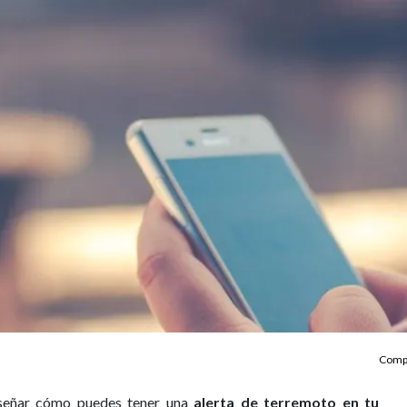
Compa
señar cómo puedes tener una
alerta de terremoto en tu