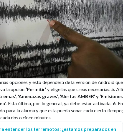
arias opciones y esto dependerá de la versión de Android que
va la opción
‘Permitir’
y elige las que creas necesarias.
5.
Allí
remas’, ‘Amenazas graves’, ‘Alertas AMBER’ y ‘Emisiones
ea’
. Esta última, por lo general, ya debe estar activada.
6.
En
do para la alarma y que esta pueda sonar cada cierto tiempo;
a cada dos o cinco minutos.
ara entender los terremotos: ¿estamos preparados en