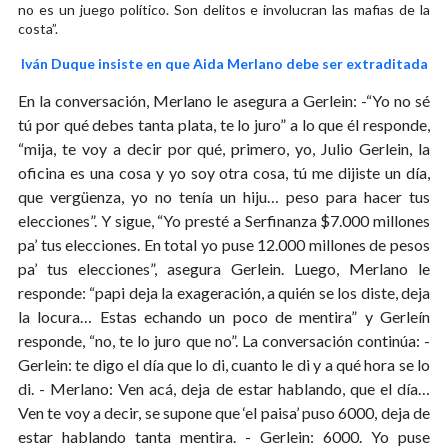
no es un juego político. Son delitos e involucran las mafias de la
costa”.
Iván Duque insiste en que Aida Merlano debe ser extraditada
En la conversación, Merlano le asegura a Gerlein: -“Yo no sé
tú por qué debes tanta plata, te lo juro” a lo que él responde,
“mija, te voy a decir por qué, primero, yo, Julio Gerlein, la
oficina es una cosa y yo soy otra cosa, tú me dijiste un día,
que vergüenza, yo no tenía un hiju… peso para hacer tus
elecciones”. Y sigue, “Yo presté a Serfinanza $7.000 millones
pa’ tus elecciones. En total yo puse 12.000 millones de pesos
pa’ tus elecciones”, asegura Gerlein. Luego, Merlano le
responde: “papi deja la exageración, a quién se los diste, deja
la locura… Estas echando un poco de mentira” y Gerleín
responde, “no, te lo juro que no”. La conversación continúa: -
Gerlein: te digo el día que lo di, cuanto le di y a qué hora se lo
di. - Merlano: Ven acá, deja de estar hablando, que el día…
Ven te voy a decir, se supone que ‘el paisa’ puso 6000, deja de
estar hablando tanta mentira. - Gerlein: 6000. Yo puse