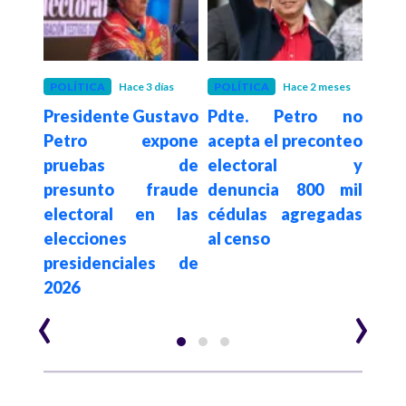
 meses
POLÍTICA
Hace 3 días
POLÍTICA
Hace 2 meses
INV
exige
Presidente Gustavo
Pdte. Petro no
Hace 2
CEL
reno
Petro expone
acepta el preconteo
sobr
a su
pruebas de
electoral y
el 
uría
presunto fraude
denuncia 800 mil
for
ga
electoral en las
cédulas agregadas
"que
elecciones
al censo
cont
e las
presidenciales de
priv
2026
‹
›