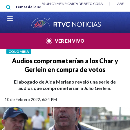
Pasar al contenido principal
RGAN
|
"HABLAR NO ES UN CRIMEN": CARTA DE BETO CORAL
|
ABELAR
Temas del día:
VER EN VIVO
COLOMBIA
Audios comprometerían a los Char y
Gerlein en compra de votos
El abogado de Aida Merlano reveló una serie de
audios que comprometerían a Julio Gerlein.
10 de Febrero 2022, 6:34 PM