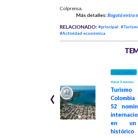
Colprensa.
Más detalles:
Bogotá entra e
RELACIONADO:
#principal
#Turism
#Actividad económica
TEM
COLOMBIA
COLOMBIA
Hace 1 año
Hace 3 meses
Colombia rompe
‹
Turis
récord histórico
Colombia 
en turismo con
52 nomin
casi 6,7 millones
internacio
de visitantes en
en un
2024
histórico