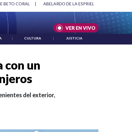
RIELLA Y DMG
|
ACUERDOS ENTRE ESTADOS UNIDOS E IRÁN
VER EN VIVO
A
|
CULTURA
|
JUSTICIA
a con un
njeros
nientes del exterior,