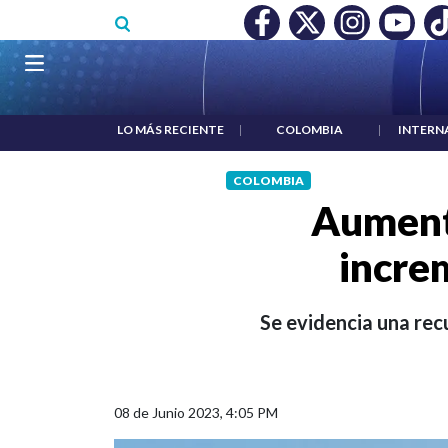
Pasar al contenido principal
MÍNIMO NO DESTRUYÓ EMPLEO: JP MORGAN
|
"HABLAR NO E
Navegación principal
LO MÁS RECIENTE
|
COLOMBIA
|
INTERN
COLOMBIA
Aumentó
incre
Se evidencia una rec
08 de Junio 2023, 4:05 PM