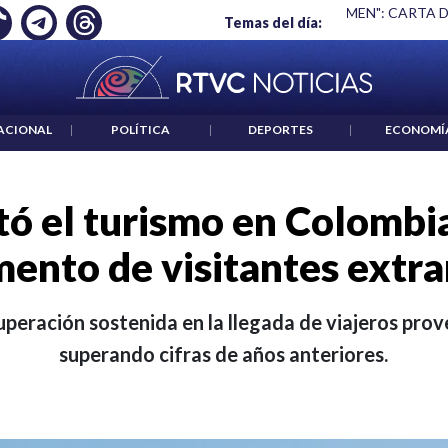
S UN CRIMEN": CARTA DE BETO CORAL
|
ABELARDO DE LA ESP
Temas del día:
ACIONAL
|
POLÍTICA
|
DEPORTES
|
ECONOMÍ
 el turismo en Colombi
mento de visitantes extra
uperación sostenida en la llegada de viajeros prove
superando cifras de años anteriores.