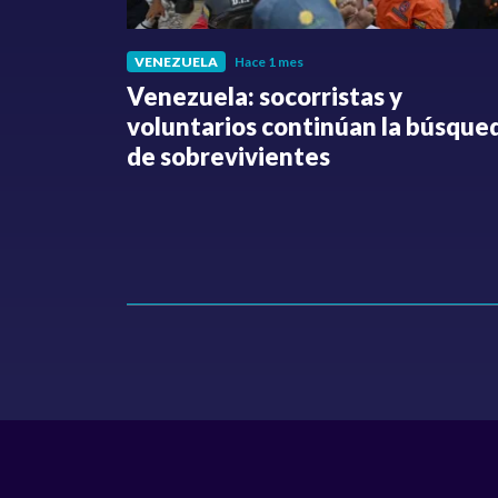
VENEZUELA
Hace 1 mes
fue
Venezuela: socorristas y
o no ha
voluntarios continúan la búsque
Hollman
de sobrevivientes