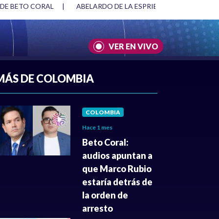
 DE BETO CORAL
|
ABELARDO DE LA ESPRIELLA Y DMG
|
VER EN VIVO
A
|
CULTURA
|
JUSTICIA
MÁS DE COLOMBIA
COLOMBIA
Hace 1 mes
Beto Coral:
audios apuntan a
que Marco Rubio
estaría detrás de
la orden de
arresto