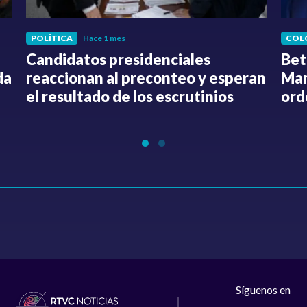
POLÍTICA
Hace 1 mes
COL
Candidatos presidenciales
Bet
da
reaccionan al preconteo y esperan
Mar
el resultado de los escrutinios
ord
Síguenos en