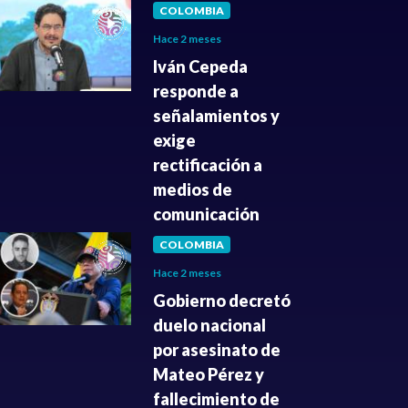
COLOMBIA
Hace 2 meses
Iván Cepeda
responde a
señalamientos y
exige
rectificación a
medios de
comunicación
COLOMBIA
Hace 2 meses
Gobierno decretó
duelo nacional
por asesinato de
Mateo Pérez y
fallecimiento de