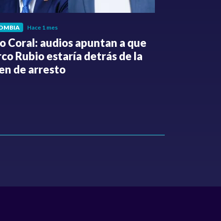
OMBIA
Hace 1 mes
POLÍTICA
Hace 
o Coral: audios apuntan a que
Gabriel Be
co Rubio estaría detrás de la
de la Espri
en de arresto
de despedi
públicos