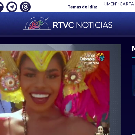
Ó EMPLEO: JP MORGAN
|
"HABLAR NO ES UN CRIMEN": CARTA
Temas del día:
ACIONAL
|
POLÍTICA
|
DEPORTES
|
ECONOMÍ