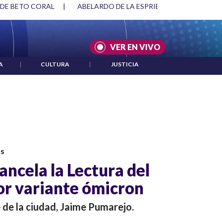
 DE BETO CORAL
|
ABELARDO DE LA ESPRIELLA Y DMG
|
VER EN VIVO
A
|
CULTURA
|
JUSTICIA
os
ancela la Lectura del
r variante ómicron
e de la ciudad, Jaime Pumarejo.