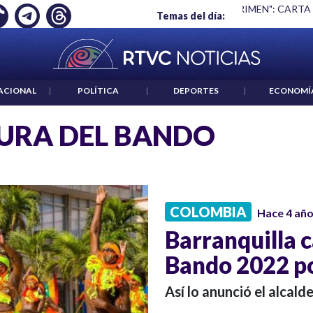
Ó EMPLEO: JP MORGAN
|
"HABLAR NO ES UN CRIMEN": CARTA
Temas del día:
ACIONAL
|
POLÍTICA
|
DEPORTES
|
ECONOMÍ
URA DEL BANDO
COLOMBIA
Hace 4 añ
Barranquilla c
Bando 2022 po
Así lo anunció el alcald