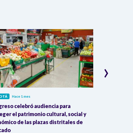
›
OTÁ
Hace 1 mes
BOGOTÁ
Hace 
reso celebró audiencia para
Alcaldía de 
eger el patrimonio cultural, social y
fiscal por pr
ómico de las plazas distritales de
patrimonial p
cado
pesos