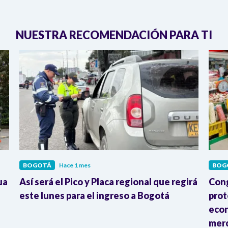
NUESTRA RECOMENDACIÓN PARA TI
BOGOTÁ
Hace 1 mes
BOG
ua
Así será el Pico y Placa regional que regirá
Cong
este lunes para el ingreso a Bogotá
prot
econ
mer