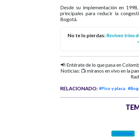
Desde su implementación en 1998, e
principales para reducir la conges
Bogotá.
No te lo pierdas:
Reviven trino d
📢 Entérate de lo que pasa en Colomb
Noticias: 📺 míranos en vivo en la pa
Rad
RELACIONADO:
#Pico y placa
#Bog
TEM
BOGOTÁ
Hace 1 mes
CULTURA