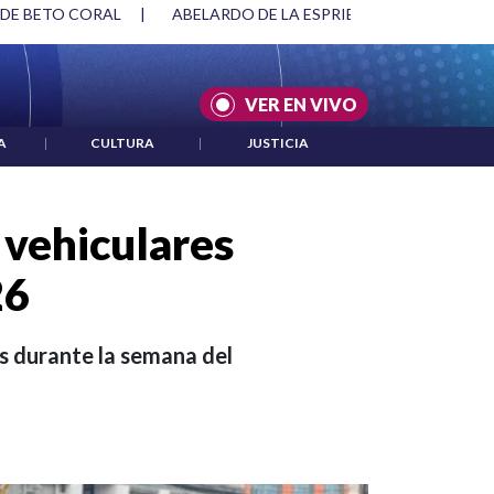
SPRIELLA Y DMG
|
ACUERDOS ENTRE ESTADOS UNIDOS E IRÁ
VER EN VIVO
A
|
CULTURA
|
JUSTICIA
 vehiculares
26
is durante la semana del