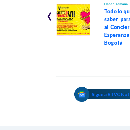
Ley seca en
‹
Hace 1 semana
Todo lo q
Bogotá por
saber para
segunda vuelta
al Concier
presidencial 2026:
Esperanza
fechas y horarios
Bogotá
de la medida
Sigue a RTVC Not