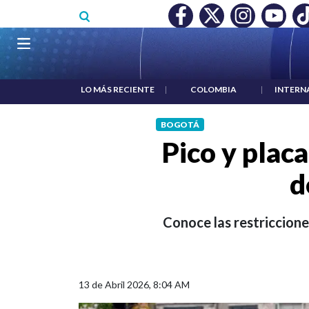
Pasar al contenido principal
O MÍNIMO NO DESTRUYÓ EMPLEO: JP MORGAN
|
"HABLAR NO
Navegación principal
LO MÁS RECIENTE
|
COLOMBIA
|
INTERN
BOGOTÁ
Pico y plac
d
Conoce las restriccione
13 de Abril 2026, 8:04 AM