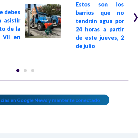
Estos son los
ue debes
barrios que no
 asistir
tendrán agua por
to de la
24 horas a partir
 VII en
de este jueves, 2
de julio
icias en Google News y mantente conectado